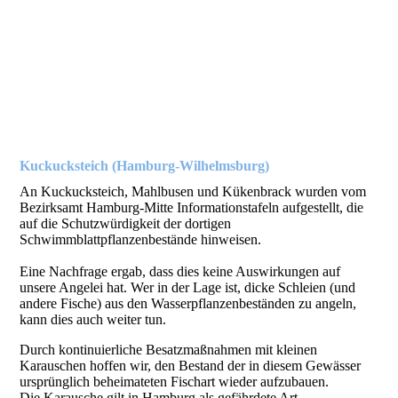
20210815_141050_1
Kuckucksteich (Hamburg-Wilhelmsburg)
An Kuckucksteich, Mahlbusen und Kükenbrack wurden vom
Bezirksamt Hamburg-Mitte Informationstafeln aufgestellt, die
auf die Schutzwürdigkeit der dortigen
Schwimmblattpflanzenbestände hinweisen.
Eine Nachfrage ergab, dass dies keine Auswirkungen auf
unsere Angelei hat. Wer in der Lage ist, dicke Schleien (und
andere Fische) aus den Wasserpflanzenbeständen zu angeln,
kann dies auch weiter tun.
Durch kontinuierliche Besatzmaßnahmen mit kleinen
Karauschen hoffen wir, den Bestand der in diesem Gewässer
ursprünglich beheimateten Fischart wieder aufzubauen.
Die Karausche gilt in Hamburg als gefährdete Art.