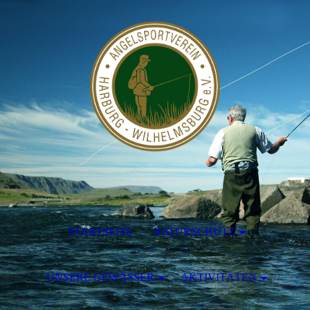
STARTSEITE
NATURSCHUTZ
UNSERE GEWÄSSER
AKTIVITÄTEN