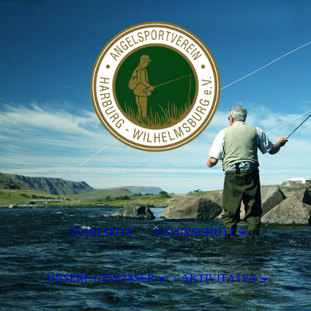
STARTSEITE
NATURSCHUTZ
UNSERE GEWÄSSER
AKTIVITÄTEN